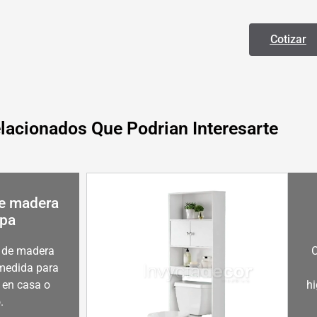
Cotizar
lacionados Que Podrian Interesarte
de madera
opa
s de madera
O
 medida para
 en casa o
hi
.