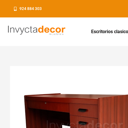
924 884 303
Escritorios clasic