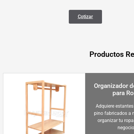
Cotizar
Productos Re
Organizador 
para R
Adquiere estante
pino fabricados a
organizar tu ropa
negocio