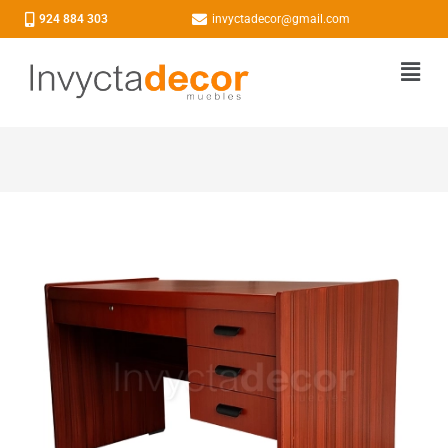
924 884 303
invyctadecor@gmail.com