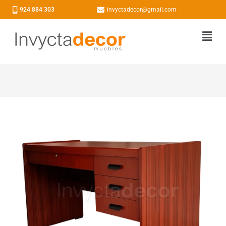
924 884 303
invyctadecor@gmail.com